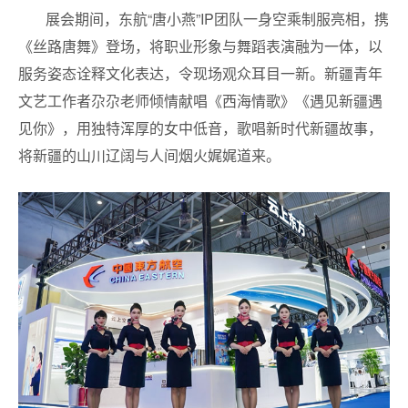
展会期间，东航“唐小燕”IP团队一身空乘制服亮相，携
《丝路唐舞》登场，将职业形象与舞蹈表演融为一体，以
服务姿态诠释文化表达，令现场观众耳目一新。新疆青年
文艺工作者尕尕老师倾情献唱《西海情歌》《遇见新疆遇
见你》，用独特浑厚的女中低音，歌唱新时代新疆故事，
将新疆的山川辽阔与人间烟火娓娓道来。