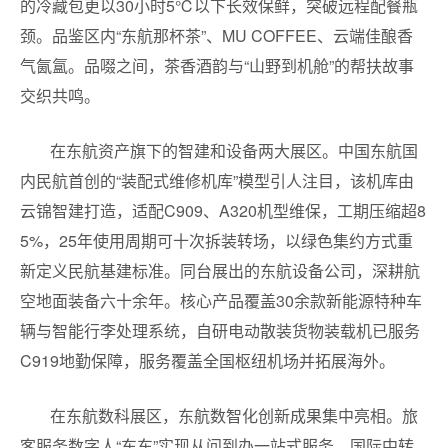
的冷藏包更以30小时5℃以下长效保鲜，突破远程配餐瓶
颈。品鉴区内“东航那杯茶”、MU COFFEE、云端佳酿香
气氤氲。品啜之间，茶香酒韵与“山野到机舱”的帮扶故事
交织共鸣。
在东航资产旗下的智建和设备两大展区。中国东航国
内民航首创的“装配式维修机库”模型引人注目，该机库由
云锦智建打造，适配C909、A320机型维保，工期压缩超8
5%，25年使用周期可十次拆装转场，以绿色集约方式重
新定义民航基建标准。同台展出的东航设备公司，深耕航
空地面装备六十余年。核心产品覆盖30余款新能源特种车
辆与智能行李处理系统，自研电动散装货物装载机已服务
C919地勤保障，服务覆盖全国枢纽机场并拓展海外。
在东航数科展区，东航数智化创新成果集中亮相。旅
客服务数字人“东东”实现从问到办一站式服务，国际中转