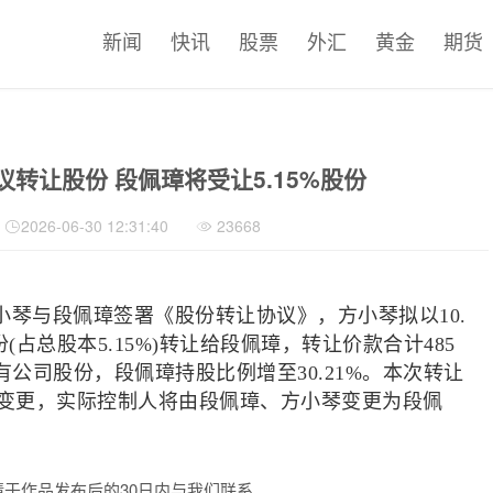
新闻
快讯
股票
外汇
黄金
期货
转让股份 段佩璋将受让5.15%股份
2026-06-30 12:31:40
23668
小琴与段佩璋签署《股份转让协议》，方小琴拟以10.
份(占总股本5.15%)转让给段佩璋，转让价款合计485
有公司股份，段佩璋持股比例增至30.21%。本次转让
变更，实际控制人将由段佩璋、方小琴变更为段佩
于作品发布后的30日内与我们联系。