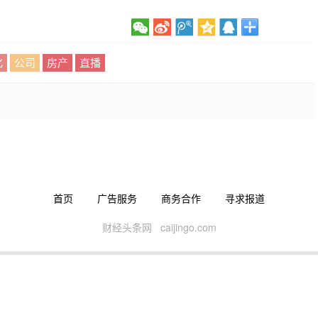
化
公司
房产
直播
首页
广告服务
商务合作
寻求报道
财经头条网 caijingo.com