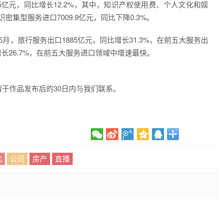
7.5亿元，同比增长12.2%，其中，知识产权使用费、个人文化和娱
识密集型服务进口7009.9亿元，同比下降0.3%。
旅行服务出口1885亿元，同比增长31.3%，在前五大服务出
增长26.7%，在前五大服务进口领域中增速最快。
于作品发布后的30日内与我们联系。
化
公司
房产
直播