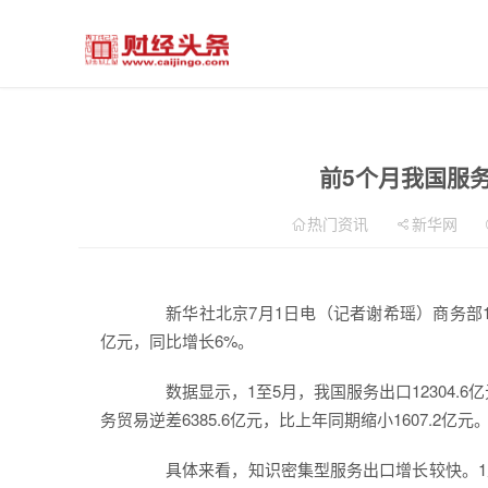
前5个月我国服
热门资讯
新华网
新华社北京7月1日电（记者谢希瑶）商务部1日发
亿元，同比增长6%。
数据显示，1至5月，我国服务出口12304.6亿元，
务贸易逆差6385.6亿元，比上年同期缩小1607.2亿元
具体来看，知识密集型服务出口增长较快。1至5月