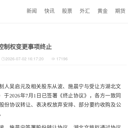
新闻
快讯
股票
外汇
黄金
期货
控制权变更事项终止
2026-07-02 16:17:20
17196
制人吴启元及相关股东从波、施晨宁与受让方湖北文
）于2026年7月1日已签署《终止协议》，各方一致同
股份协议转让、表决权放弃安排、部分要约收购及公
。
波、施晨宁签署股份转让协议，湖北文旅拟通过协议