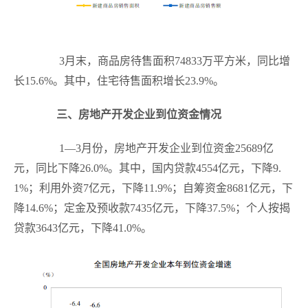
3
月末，商品房待售面积
74833
万平方米，同比增
长
15.6%
。其中，住宅待售面积增长
23.9%
。
三、房地产开发企业到位资金情况
1
—
3
月份，房地产开发企业到位资金
25689
亿
元，同比下降
26.0%
。其中，国内贷款
4554
亿元，下降
9.
1%
；利用外资
7
亿元，下降
11.9%
；自筹资金
8681
亿元，下
降
14.6%
；定金及预收款
7435
亿元，下降
37.5%
；个人按揭
贷款
3643
亿元，下降
41.0%
。