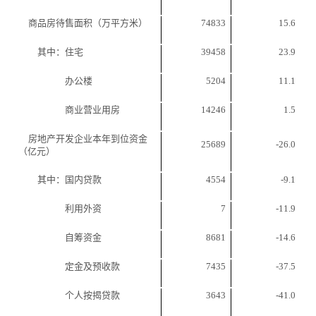
商品房待售面积（万平方米）
74833
15.6
其中：住宅
39458
23.9
办公楼
5204
11.1
商业营业用房
14246
1.5
房地产开发企业本年到位资金
25689
-26.0
（亿元）
其中：国内贷款
4554
-9.1
利用外资
7
-11.9
自筹资金
8681
-14.6
定金及预收款
7435
-37.5
个人按揭贷款
3643
-41.0