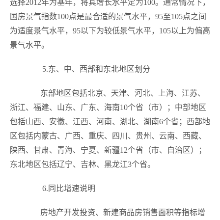
选择
2012
年为基年，将其增长水平定为
100
。通常情况下，
国房景气指数
100
点是最合适的景气水平，
95
至
105
点之间
为适度景气水平，
95
以下为较低景气水平，
105
以上为偏高
景气水平。
5.
东、中、西部和东北地区划分
东部地区包括北京、天津、河北、上海、江苏、
浙江、福建、山东、广东、海南
10
个省（市）；中部地区
包括山西、安徽、江西、河南、湖北、湖南
6
个省；西部地
区包括内蒙古、广西、重庆、四川、贵州、云南、西藏、
陕西、甘肃、青海、宁夏、新疆
12
个省（市、自治区）；
东北地区包括辽宁、吉林、黑龙江
3
个省。
6.
同比增速说明
房地产开发投资、新建商品房销售面积等指标增