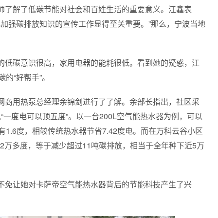
师了解了低碳节能对社会和百姓生活的重要意义。江鑫表
此加强碳排放知识的宣传工作显得至关重要。”那么，宁波当地
的低碳意识很高，家用电器的能耗很低。看到她的疑惑，江
的“好帮手”。
网商用热泵总经理余锦剑进行了了解。余部长指出，社区采
“一度电可以顶五度”。以一台200L空气能热水器为例，可以
1.6度，相较传统热水器节省7.42度电。而在万科云谷小区
电2万多度，等于减少超过11吨碳排放，相当于全年种下近5万
不免让她对卡萨帝空气能热水器背后的节能科技产生了兴