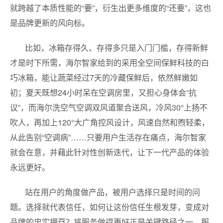
就跨越了本质性能的“要”，衍生出更多维度的“还要”，这也
是品牌更新的风向标。
比如，冰箱存得久、存得多只是入门门槛，存得新鲜
才是时下所需，海尔智家给到的采用全空间保鲜科技的白
巧冰箱，能让蔬菜经过7天的冷藏保鲜后，依然鲜嫩如
初；夏天既想24小时呆在空调房里，又担心身体会“抗
议”，而海尔洗空气空调双风道聚合送风，冷风30°上扬不
吹人，再加上120°大广角控风设计，风速自然和煦轻柔，
从此告别“空调病”……只要用户生活存在痛点，海尔智家
就会在意，并藉此针对性创新迭代，让下一代产品的体验
永远更好。
站在用户的角度做产品，被用户选择只是时间的问
题。选择就代表信任，如何让这份信任生根发芽，变成对
品牌的忠实拥趸？将服务做得更好正是关键路径之一。服