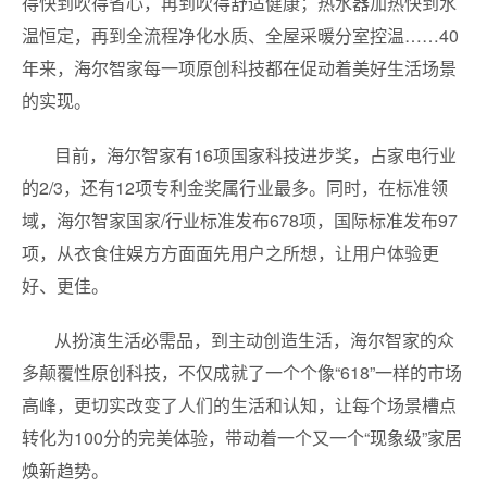
得快到吹得省心，再到吹得舒适健康；热水器加热快到水
温恒定，再到全流程净化水质、全屋采暖分室控温……40
年来，海尔智家每一项原创科技都在促动着美好生活场景
的实现。
目前，海尔智家有16项国家科技进步奖，占家电行业
的2/3，还有12项专利金奖属行业最多。同时，在标准领
域，海尔智家国家/行业标准发布678项，国际标准发布97
项，从衣食住娱方方面面先用户之所想，让用户体验更
好、更佳。
从扮演生活必需品，到主动创造生活，海尔智家的众
多颠覆性原创科技，不仅成就了一个个像“618”一样的市场
高峰，更切实改变了人们的生活和认知，让每个场景槽点
转化为100分的完美体验，带动着一个又一个“现象级”家居
焕新趋势。