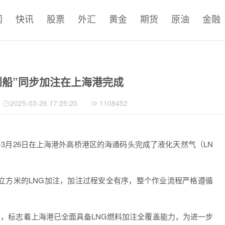
闻
快讯
股票
外汇
黄金
期货
原油
金融
到船”同步加注在上海港完成
2025-03-26 17:25:20
1108452
月26日在上海港外高桥港区的海通码头完成了液化天然气（LN
立方米的LNG加注，加注过程安全有序，整个作业流程严格遵循
，标志着上海港已全面具备LNG燃料加注全覆盖能力，为进一步