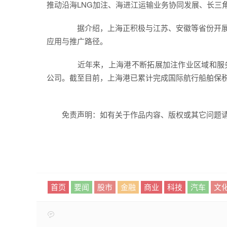
推动沿海LNG加注、海进江运输业务协同发展、长三
据介绍，上海正积极与江苏、安徽等省份开展
应用与推广路径。
近年来，上海港不断拓展加注作业区域和服务
公司。截至目前，上海港已累计完成国际航行船舶保税L
免责声明：如有关于作品内容、版权或其它问题请
首页
要闻
股市
金融
商业
科技
汽车
文