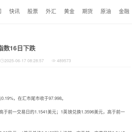
闻
快讯
股票
外汇
黄金
期货
原油
金融
指数16日下跌
2025-06-17 08:28:57
489573
9%，在汇市尾市收于97.998。
前一交易日的1.1541美元；1英镑兑换1.3596美元，高于前一