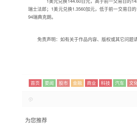
1美元兑换144.60日元，高于前一交易日的143.
瑞士法郎；1美元兑换1.3560加元，低于前一交易日的1.
94瑞典克朗。
免责声明：如有关于作品内容、版权或其它问题请
首页
要闻
股市
金融
商业
科技
汽车
文
为您推荐